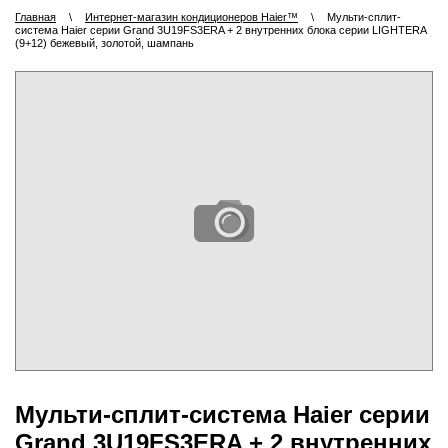
Главная
\
Интернет-магазин кондиционеров Haier™
\
Мульти-сплит-
система Haier серии Grand 3U19FS3ERA + 2 внутренних блока серии LIGHTERA
(9+12) бежевый, золотой, шампань
Мульти-сплит-система Haier серии
Grand 3U19FS3ERA + 2 внутренних