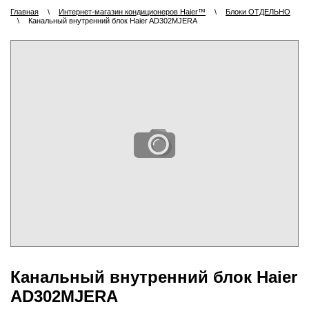
Главная
\
Интернет-магазин кондиционеров Haier™
\
Блоки ОТДЕЛЬНО
\
Канальный внутренний блок Haier AD302MJERA
Канальный внутренний блок Haier
AD302MJERA